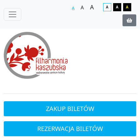
A
A
A
A
A
A
Zakup biletów on-line
ZAKUP BILETÓW
REZERWACJA BILETÓW